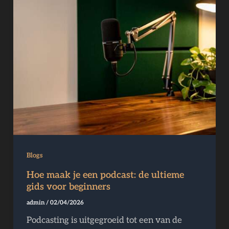
maak
je
een
podcast:
de
ultieme
gids
voor
beginners
Blogs
Hoe maak je een podcast: de ultieme
gids voor beginners
admin
/
02/04/2026
Podcasting is uitgegroeid tot een van de