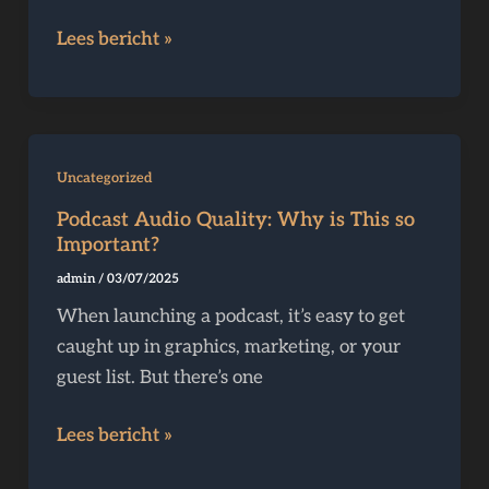
Lees bericht »
Podcast
Uncategorized
Audio
Podcast Audio Quality: Why is This so
Quality:
Important?
Why
admin
/
03/07/2025
is
When launching a podcast, it’s easy to get
This
caught up in graphics, marketing, or your
so
guest list. But there’s one
Important?
Lees bericht »