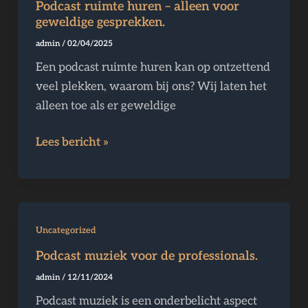
Podcast ruimte huren – alleen voor
huren
geweldige gesprekken.
–
admin
/
02/04/2025
alleen
Een podcast ruimte huren kan op ontzettend
voor
veel plekken, waarom bij ons? Wij laten het
geweldige
alleen toe als er geweldige
gesprekken.
Lees bericht »
Podcast
Uncategorized
muziek
Podcast muziek voor de professionals.
voor
admin
/
12/11/2024
de
Podcast muziek is een onderbelicht aspect
professionals.