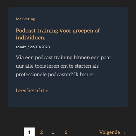
Podcast
Marketing
training
Podcast training voor groepen of
voor
individuen.
groepen
admin
/
22/10/2023
of
Via een podcast training binnen een paar
individuen.
uur alle tools leren om te starten als
professionele podcaster? Ik ben er
Lees bericht »
1
2
…
6
Volgende
→