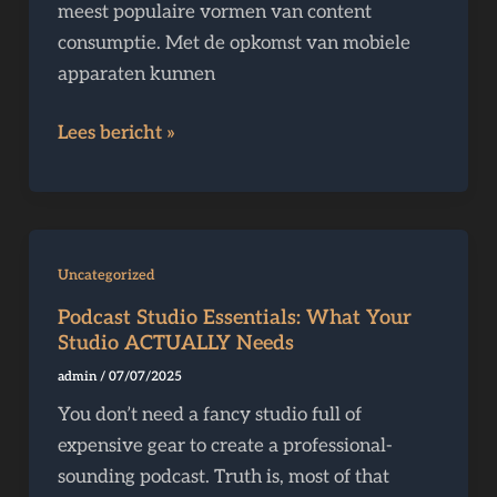
meest populaire vormen van content
consumptie. Met de opkomst van mobiele
apparaten kunnen
Lees bericht »
Podcast
Uncategorized
Studio
Podcast Studio Essentials: What Your
Essentials:
Studio ACTUALLY Needs
What
admin
/
07/07/2025
Your
You don’t need a fancy studio full of
Studio
expensive gear to create a professional-
ACTUALLY
sounding podcast. Truth is, most of that
Needs