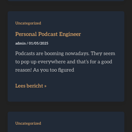
Personal
Uncategorized
Podcast
Personal Podcast Engineer
Engineer
admin
/
01/05/2025
Podcasts are booming nowadays. They seem
to pop up everywhere and that’s for a good
reason! As you too figured
Lees bericht »
Podcast
Uncategorized
ruimte