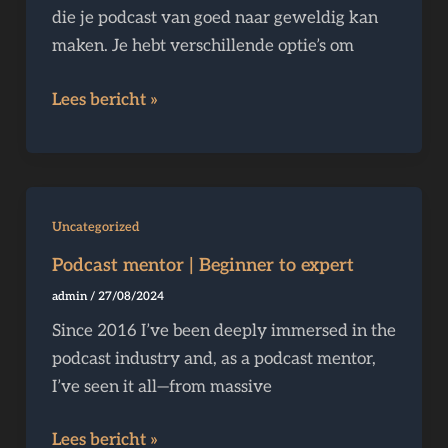
die je podcast van goed naar geweldig kan
maken. Je hebt verschillende optie’s om
Lees bericht »
Podcast
Uncategorized
mentor
Podcast mentor | Beginner to expert
|
admin
/
27/08/2024
Beginner
Since 2016 I’ve been deeply immersed in the
to
podcast industry and, as a podcast mentor,
expert
I’ve seen it all—from massive
Lees bericht »