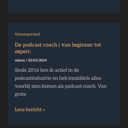
De
Uncategorized
podcast
De podcast coach | van beginner tot
coach
expert.
|
admin
/
20/03/2024
van
Sinds 2016 ben ik actief in de
beginner
podcastindustrie en heb inmiddels alles
tot
voorbij zien komen als podcast coach. Van
expert.
grote
Lees bericht »