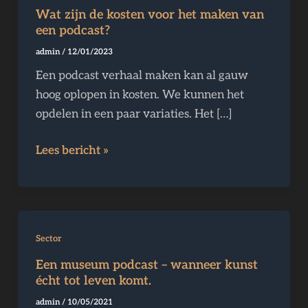
zijn
Wat zijn de kosten voor het maken van
de
een podcast?
kosten
admin
/
12/01/2023
voor
Een podcast verhaal maken kan al gauw
het
hoog oplopen in kosten. We kunnen het
maken
opdelen in een paar variaties. Het […]
van
een
Lees bericht »
podcast?
Een
Sector
museum
Een museum podcast – wanneer kunst
podcast
écht tot leven komt.
–
admin
/
10/05/2021