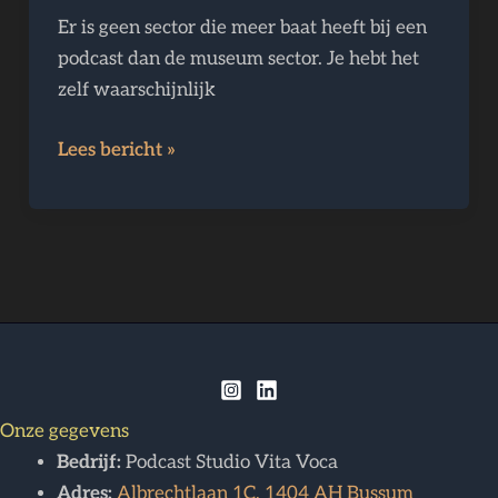
wanneer
Er is geen sector die meer baat heeft bij een
kunst
podcast dan de museum sector. Je hebt het
écht
zelf waarschijnlijk
tot
leven
Lees bericht »
komt.
Onze gegevens
Bedrijf:
Podcast Studio Vita Voca
Adres:
Albrechtlaan 1C, 1404 AH Bussum